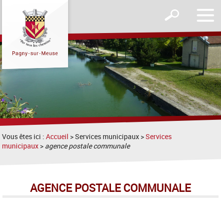
Affic
Afficher
le
le
men
formulaire
de
recherche
Vous êtes ici :
Accueil
> Services municipaux >
Services
municipaux
>
agence postale communale
AGENCE POSTALE COMMUNALE