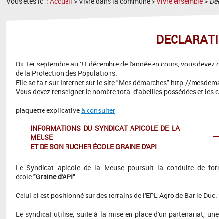
Vous êtes ici :
Accueil
> Vivre dans la commune >
Vivre ensemble
>
Déc
DECLARATI
Du 1er septembre au 31 décembre de l'année en cours, vous devez d
de la Protection des Populations.
Elle se fait sur Internet sur le site "Mes démarches" http://mesdem
Vous devez renseigner le nombre total d'abeilles possédées et les 
plaquette explicative
à consulter
INFORMATIONS DU SYNDICAT APICOLE DE LA
MEUSE
ET DE SON RUCHER ÉCOLE GRAINE D'API
Le Syndicat apicole de la Meuse poursuit la conduite de forma
école
"Graine d'API"
.
Celui-ci est positionné sur des terrains de l'EPL Agro de Bar le Duc.
Le syndicat utilise, suite à la mise en place d'un partenariat, un