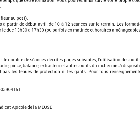
e temps que cette formation. Vous pourrez ainsi suivre votre propre col
.
 fleur au pot !).
 à partir de début avril, de 10 à 12 séances sur le terrain. Les format
ar le duc 13h30 à 17h30 (ou parfois en matinée et horaires aménageable
: le nombre de séances décrites pages suivantes, l'utilisation des outil
adre, pince, balance, extracteur et autres outils du rucher mis à disposit
d pas les tenues de protection ni les gants. Pour tous renseignement
0603964151
Syndicat Apicole de la MEUSE