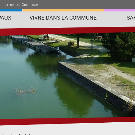
-
au menu
|
Contraste
PAUX
VIVRE DANS LA COMMUNE
SA