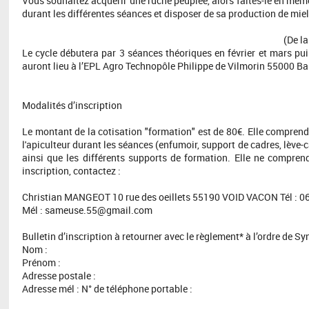
Vous souhaitez acquérir une ruche peuplée, alors faites-le en mêm
durant les différentes séances et disposer de sa production de miel
(De la
Le cycle débutera par 3 séances théoriques en février et mars puis
auront lieu à l’EPL Agro Technopôle Philippe de Vilmorin 55000 B
Modalités d’inscription
Le montant de la cotisation "formation" est de 80€. Elle comprend 
l'apiculteur durant les séances (enfumoir, support de cadres, lève-c
ainsi que les différents supports de formation. Elle ne compren
inscription, contactez :
Christian MANGEOT 10 rue des oeillets 55190 VOID VACON Tél : 
Mél : sameuse.55@gmail.com
Bulletin d’inscription à retourner avec le règlement* à l’ordre de 
Nom :
Prénom :
Adresse postale :
Adresse mél : N° de téléphone portable :