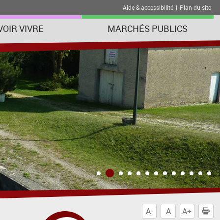
Aide & accessibilité
|
Plan du site
VOIR VIVRE
MARCHÉS PUBLICS
A-
A
A+
I