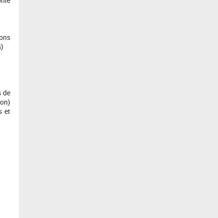
onie
ions
s)
s de
ion)
s et