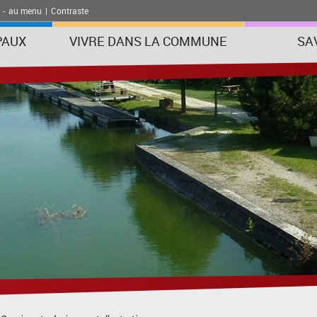
-
au menu
|
Contraste
PAUX
VIVRE DANS LA COMMUNE
SA