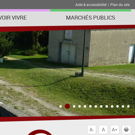
Aide & accessibilité
|
Plan du site
VOIR VIVRE
MARCHÉS PUBLICS
A-
A
A+
I