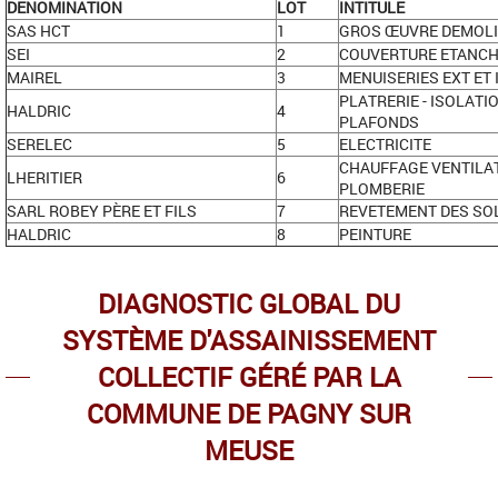
DENOMINATION
LOT
INTITULE
SAS HCT
1
GROS ŒUVRE DEMOL
SEI
2
COUVERTURE ETANCH
MAIREL
3
MENUISERIES EXT ET 
PLATRERIE - ISOLATI
HALDRIC
4
PLAFONDS
SERELEC
5
ELECTRICITE
CHAUFFAGE VENTILA
LHERITIER
6
PLOMBERIE
SARL ROBEY PÈRE ET FILS
7
REVETEMENT DES SO
HALDRIC
8
PEINTURE
DIAGNOSTIC GLOBAL DU
SYSTÈME D'ASSAINISSEMENT
COLLECTIF GÉRÉ PAR LA
COMMUNE DE PAGNY SUR
MEUSE