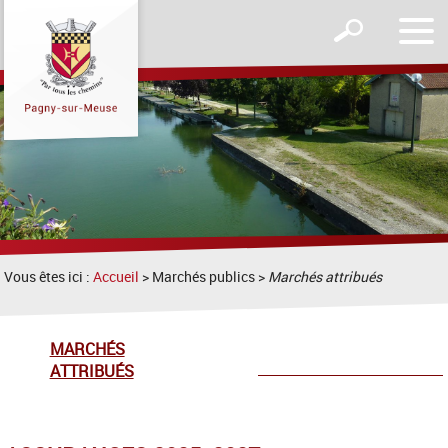
Affic
Afficher
le
le
men
formulaire
de
recherche
Vous êtes ici :
Accueil
> Marchés publics >
Marchés attribués
MARCHÉS
ATTRIBUÉS