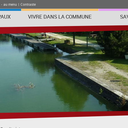
-
au menu
|
Contraste
PAUX
VIVRE DANS LA COMMUNE
SA