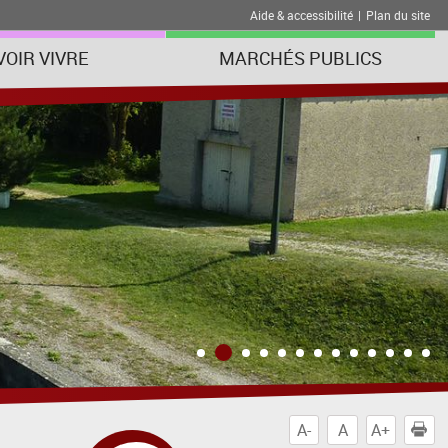
Aide & accessibilité
|
Plan du site
VOIR VIVRE
MARCHÉS PUBLICS
A-
A
A+
I