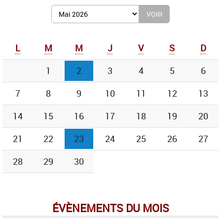
Afficher
le
mois
de
L
M
M
J
V
S
D
:
1
2
3
4
5
6
7
8
9
10
11
12
13
14
15
16
17
18
19
20
21
22
23
24
25
26
27
28
29
30
ÉVÈNEMENTS DU MOIS