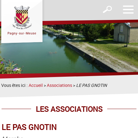
Affic
Afficher
le
le
men
formulaire
de
recherche
Vous êtes ici :
Accueil
>
Associations
>
LE PAS GNOTIN
LES ASSOCIATIONS
LE PAS GNOTIN